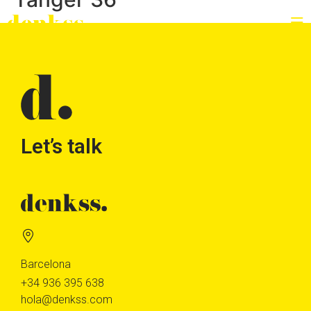
Let’s talk
Barcelona
+34 936 395 638
hola@denkss.com