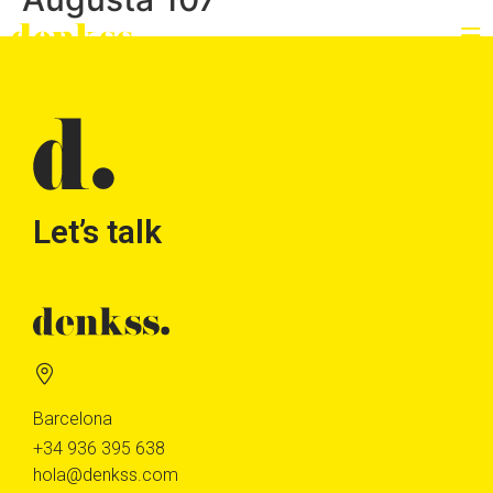
Let’s talk
Barcelona
+34 936 395 638
hola@denkss.com