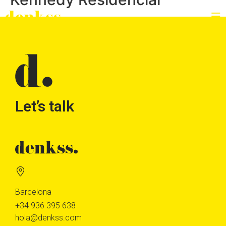
Let’s talk
Barcelona
+34 936 395 638
hola@denkss.com