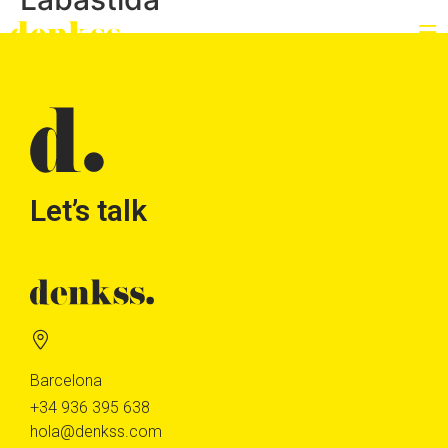
Let’s talk
Barcelona
+34 936 395 638
hola@denkss.com